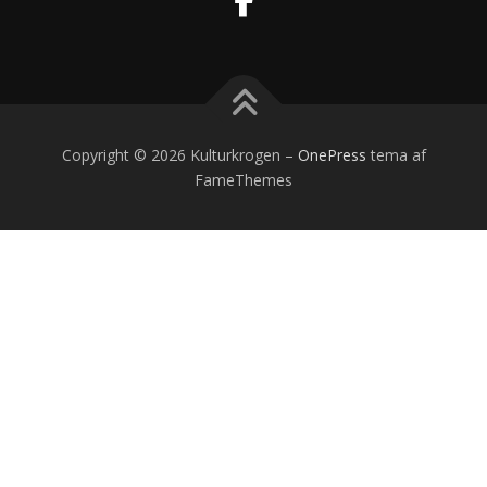
Copyright © 2026 Kulturkrogen
–
OnePress
tema af
FameThemes